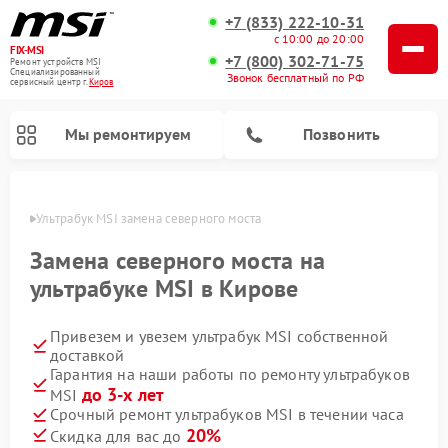
+7 (833) 222-10-31
с 10:00 до 20:00
FIX-MSI
+7 (800) 302-71-75
Ремонт устройств MSI
Специализированный
Звонок бесплатный по РФ
cервисный центр г.
Киров
Мы ремонтируем
Позвонить
ирове
Ультрабук MSI замена северного моста
Замена северного моста на
ультрабуке MSI в Кирове
Привезем и увезем ультрабук MSI собственной
доставкой
Гарантия на наши работы по ремонту ультрабуков
до 3-х лет
MSI
Срочный ремонт ультрабуков MSI в течении часа
20%
Скидка для вас до