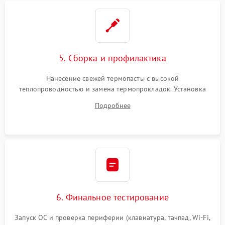
5. Сборка и профилактика
Нанесение свежей термопасты с высокой
теплопроводностью и замена термопрокладок. Установка
системы охлаждения, подключение всех внутренних
Подробнее
шлейфов, модулей памяти и накопителей. Предварительная
сборка корпуса.
6. Финальное тестирование
Запуск ОС и проверка периферии (клавиатура, тачпад, Wi-Fi,