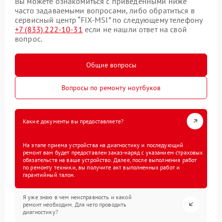
Вы можете ознакомиться с приведенными ниже
часто задаваемыми вопросами, либо обратиться в
сервисный центр “FIX-MSI” по следующему телефону
+7 (833) 222-10-31
если не нашли ответ на свой
вопрос.
Общие вопросы
Вопросы по ремонту ноутбуков
Какие документы вы предоставляете?
На этапе приема устройства на диагностику и последующий
ремонт вам будет предоставлен заказ-наряд с указанием страховых
обязательств на ваше устройство. Далее, после выполнения работ
по ремонту техники, вы получите акт выполненных работ и
гарантийный талон.
Я уже знаю в чем неисправность и какой
ремонт необходим. Для чего проводить
диагностику?