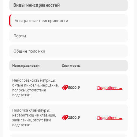
Виды неисправностей
Аппаратные неисправности
Порты
Общие поломки
Неисправности
Стоимость
Устройства
Неисправность матрицы:
Программные ошибки
битые пиксели, мерцание,
5000 ₽
Подробнее →
полосы, отсутствие
подсветки
Электрические и системные сбои
Поломка клавиатуры:
Интерфейсные проблемы
неработающие клавиши,
2500 ₽
Подробнее →
залипание, отсутствие
подсветки
Батарея