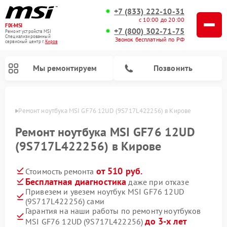
+7 (833) 222-10-31
с 10:00 до 20:00
FIX-MSI
+7 (800) 302-71-75
Ремонт устройств MSI
Специализированный
Звонок бесплатный по РФ
cервисный центр г.
Киров
Мы ремонтируем
Позвонить
ирове
Ремонт ноутбука MSI GF76 12UD (9S717L422256) в Кирове
Ремонт ноутбука MSI GF76 12UD
(9S717L422256) в Кирове
от 510 руб.
Стоимость ремонта
Бесплатная диагностика
даже при отказе
Привезем и увезем ноутбук MSI GF76 12UD
(9S717L422256) сами
Гарантия на наши работы по ремонту ноутбуков
до 3-х лет
MSI GF76 12UD (9S717L422256)