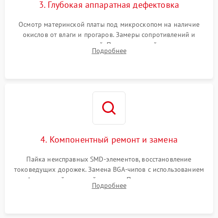
3. Глубокая аппаратная дефектовка
Осмотр материнской платы под микроскопом на наличие
окислов от влаги и прогаров. Замеры сопротивлений и
дежурных напряжений. Проверка цепей питания,
Подробнее
мультиконтроллера, процессора и видеочипа.
4. Компонентный ремонт и замена
Пайка неисправных SMD-элементов, восстановление
токоведущих дорожек. Замена BGA-чипов с использованием
инфракрасной паяльной станции. Прошивка микросхемы
Подробнее
BIOS или замена поврежденных портов USB