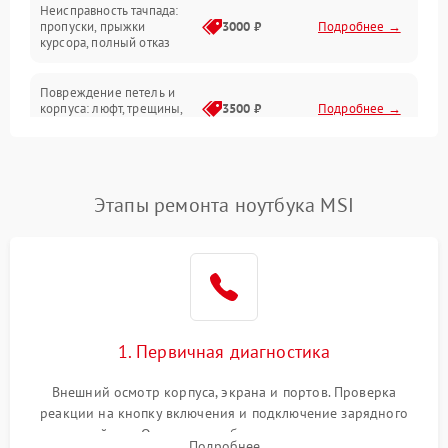
Неисправность тачпада:
Сеть и интернет
пропуски, прыжки
3000 ₽
Подробнее →
курсора, полный отказ
Система охлаждения
Повреждение петель и
корпуса: люфт, трещины,
3500 ₽
Подробнее →
деформация
Проблемы аккумулятора:
быстрая разрядка,
2500 ₽
Подробнее →
Этапы ремонта ноутбука MSI
невозможность зарядки,
вздутие
Неисправность зарядного
устройства или разъёма
2000 ₽
Подробнее →
питания
1. Первичная диагностика
Перегрев из‑за пыли,
износа термопасты или
2500 ₽
Подробнее →
неисправности кулера
Внешний осмотр корпуса, экрана и портов. Проверка
реакции на кнопку включения и подключение зарядного
устройства. Оценка потребления тока с помощью
Выход из строя SSD или
Подробнее